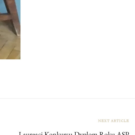
NEXT ARTICLE
Laureaci Konkursu Dyplom Roku ASP