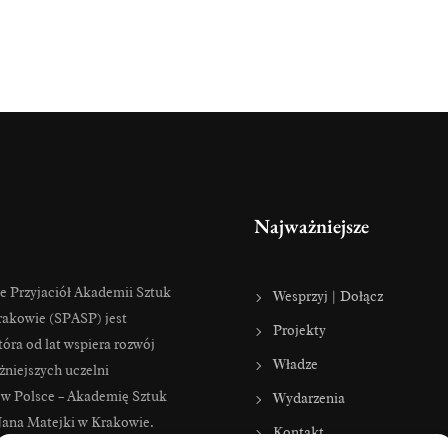
Najważniejsze
e Przyjaciół Akademii Sztuk
Wesprzyj | Dołącz
akowie (SPASP) jest
Projekty
tóra od lat wspiera rozwój
Władze
żniejszych uczelni
 w Polsce – Akademię Sztuk
Wydarzenia
Jana Matejki w Krakowie.
Kontakt