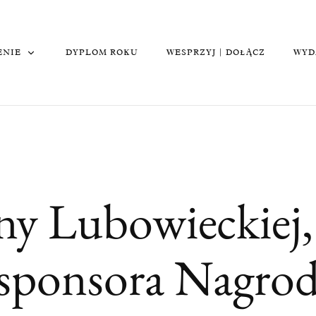
ENIE
DYPLOM ROKU
WESPRZYJ | DOŁĄCZ
WYD
y Lubowieckiej, 
 sponsora Nagr