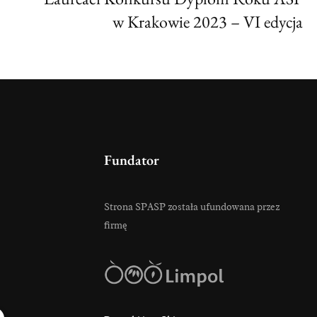
w Krakowie 2023 – VI edycja
Fundator
Strona SPASP została ufundowana przez
firmę