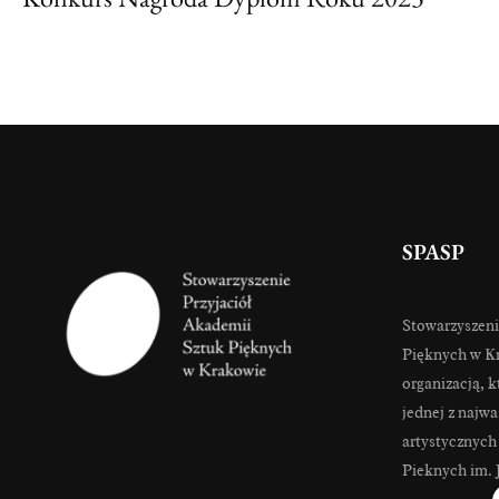
SPASP
Stowarzyszeni
Pięknych w Kr
organizacją, k
jednej z najwa
artystycznych
Pieknych im. 